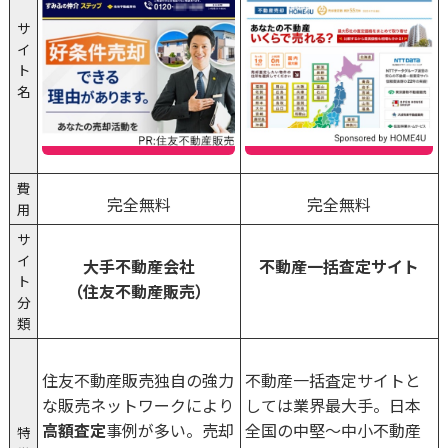
サ
イ
ト
名
費
完全無料
完全無料
用
サ
イ
大手不動産会社
不動産一括査定サイト
ト
（住友不動産販売）
分
類
住友不動産販売独自の強力
不動産一括査定サイトと
な販売ネットワークにより
しては業界最大手。日本
高額査定
事例が多い。売却
全国の中堅〜中小不動産
特