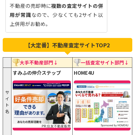
不動産の売却時に
複数の査定サイトの併
用が常識
なので、少なくても2サイト以
上併用がお勧め。
【大定番】不動産査定サイトTOP2
大手不動産部門↓
一括査定サイト部門↓
すみふの仲介ステップ
HOME4U
サ
イ
ト
名