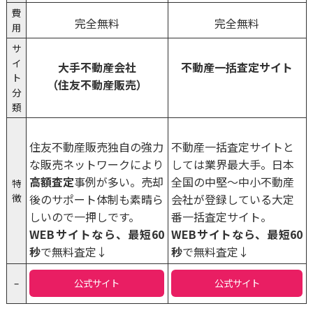
費
完全無料
完全無料
用
サ
イ
大手不動産会社
不動産一括査定サイト
ト
（住友不動産販売）
分
類
住友不動産販売独自の強力
不動産一括査定サイトと
な販売ネットワークにより
しては業界最大手。日本
高額査定
事例が多い。売却
全国の中堅〜中小不動産
特
徴
後のサポート体制も素晴ら
会社が登録している大定
しいので一押しです。
番一括査定サイト。
WEBサイトなら、最短60
WEBサイトなら、最短60
秒
で無料査定↓
秒
で無料査定↓
–
公式サイト
公式サイト