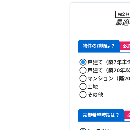
完全無
最適
物件の種類は？
必
戸建て（築7年未
戸建て（築20年
マンション（築2
土地
その他
売却希望時期は？