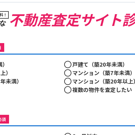
不動産査定サイト
料！
な
須
満）
戸建て（築20年未満）
以上）
マンション（築7年未満
0年未満）
マンション（築20年以上
複数の物件を査定したい
必須