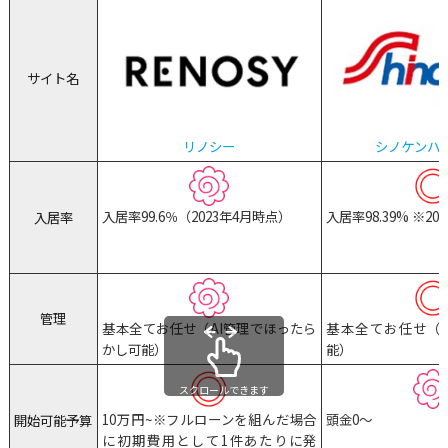
サイト名
リノシー
シノケンハ
入居率99.6％（2023年4月時点）
入居率98.39% ※20
入居率
管理
基本全てお任せ（AI管理でほったら
基本全てお任せ（
かし可能）
能）
スクロールできます
10万円~※フルローンを組んだ場合
頭金0〜
開始可能予算
に初期費用として1件あたりに発