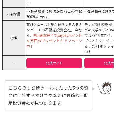
生。
不動産投資に興味がある世帯年収
不動産投資に興味の
お勧め層
700万以上の方
東証グロース上場が運営する人気ナ
テレビ番組や雑誌・
ンバー１の不動産投資会社。今な
どの大手メディアの
ら、
初回面談完了でpaypayポイント
で度々登場する、
特徴
５万円分プレゼントキャンペーン
「シノケン」グルー
中！
ら、無料オンライ
中！
–
公式サイト
公式サ
こちらの↓診断ツールはたった5つの質
問に回答するだけであなたに最適な不動
産投資会社が見つかります。