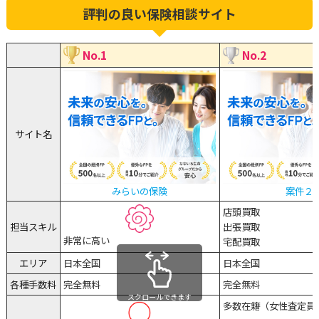
評判の良い保険相談サイト
No.1
No.2
サイト名
みらいの保険
案件２
店頭買取
担当スキル
出張買取
非常に高い
宅配買取
エリア
日本全国
日本全国
各種手数料
完全無料
完全無料
スクロールできます
多数在籍（女性査定員