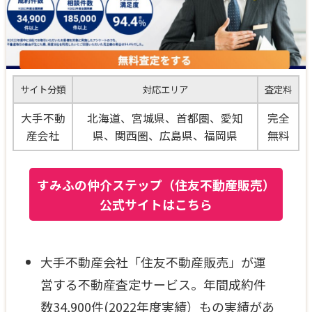
サイト分類
対応エリア
査定料
大手不動
北海道、宮城県、首都圏、愛知
完全
産会社
県、関西圏、広島県、福岡県
無料
すみふの仲介ステップ（住友不動産販売）
公式サイトはこちら
大手不動産会社「住友不動産販売」が運
営する不動産査定サービス。年間成約件
数34,900件(2022年度実績）もの実績があ