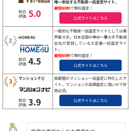
唯一参加する不動産一括査定サイト
。
最短60秒
で無料査定！
5.0
総合
評価
公式サイトはこちら
一般的な不動産一括査定サイトとしては業
界最大手。日本全国の
中小
〜
準
大手不動産
HOME4U
会社が登録している大定番一括査定サイ
ト。
最短60秒
で無料査定！
4.5
総合
評価
公式サイトはこちら
マンションナビ
首都圏のマンション一括査定に特化したサ
イト。マンションの高額査定に強いので併
用必須。
3.9
総合
公式サイトはこちら
評価