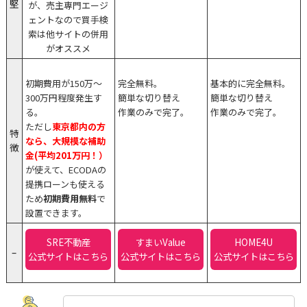
堅
が、売主専門エージ
ェントなので買手検
索は他サイトの併用
がオススメ
初期費用が150万〜
完全無料。
基本的に完全無料。
300万円程度発生す
簡単な切り替え
簡単な切り替え
る。
作業のみで完了。
作業のみで完了。
ただし
東京都内の方
特
なら、大規模な補助
徴
金(平均201万円！）
が使えて、ECODAの
提携ローンも使える
ため
初期費用無料
で
設置できます。
SRE不動産
すまいValue
HOME4U
–
公式サイトはこちら
公式サイトはこちら
公式サイトはこちら