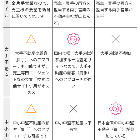
タ
全片手営業
なので、
売主・買手の両方を
売主・買手の両方を
イ
売主様の要望を親身
担当する両手営業の
担当する両手営業が
ル
に聞いてくれます。
不動産会社がほとん
大半
ど。
大
大手不動産の顧客
国内で唯一大手6社が
大手6社は不参加
手
（買手）へのアプロ
参加する一括査定サ
不
ーチも可能ですが、
イトなので、大手不
動
売主専門エージェン
動産の顧客（買手）
産
トなので買手検索は
へのアプローチが強
他サイト併用がオス
い
スメ
中
中小中堅不動産の顧
中小中堅不動産は不
日本全国の中小中堅
小
客（買手）へのアプ
参加
不動産（買手）が参
中
ローチも可能です
加している