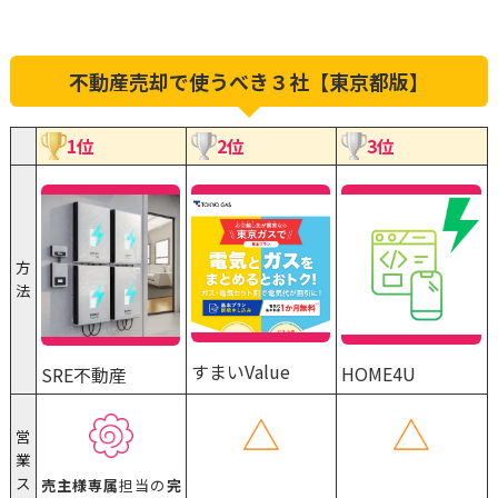
不動産売却で使うべき３社【東京都版】
1位
2位
3位
方
法
すまいValue
HOME4U
SRE不動産
営
業
ス
売主様専属
担当の
完