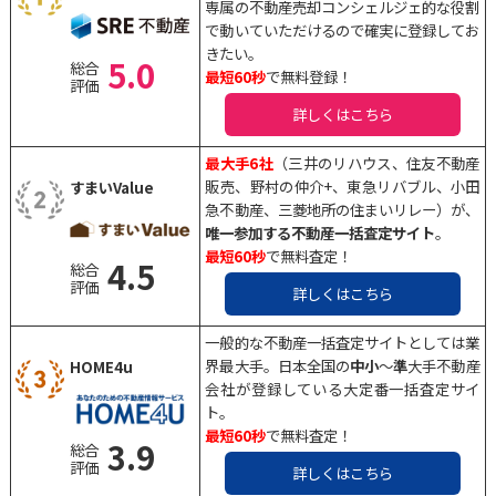
専属の不動産売却コンシェルジェ的な役割
で動いていただけるので確実に登録してお
きたい。
5.0
総合
最短60秒
で無料登録！
評価
詳しくはこちら
最大手6社
（三井のリハウス、住友不動産
販売、野村の仲介+、東急リバブル、小田
すまいValue
急不動産、三菱地所の住まいリレー）が、
唯一参加する不動産一括査定サイト
。
最短60秒
で無料査定！
4.5
総合
評価
詳しくはこちら
一般的な不動産一括査定サイトとしては業
界最大手。日本全国の
中小
〜
準
大手不動産
HOME4u
会社が登録している大定番一括査定サイ
ト。
最短60秒
で無料査定！
3.9
総合
評価
詳しくはこちら